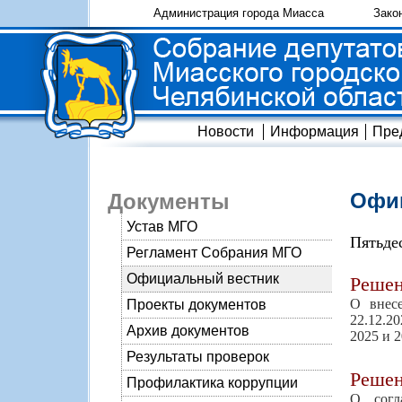
Администрация города Миасса
Зако
Новости
Информация
Пре
Офиц
Документы
Устав МГО
Пятьде
Регламент Собрания МГО
Официальный вестник
Реше
О внес
Проекты документов
22.12.2
Архив документов
2025 и 
Результаты проверок
Реше
Профилактика коррупции
О согл