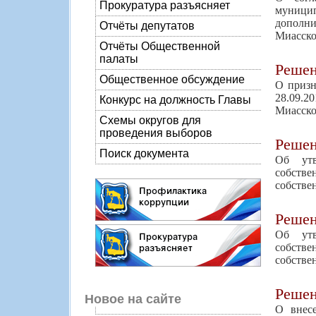
Прокуратура разъясняет
муницип
дополн
Отчёты депутатов
Миасско
Отчёты Общественной
палаты
Реше
Общественное обсуждение
О призн
28.09.2
Конкурс на должность Главы
Миасско
Схемы округов для
проведения выборов
Реше
Поиск документа
Об утв
собств
собстве
Реше
Об утв
собств
собстве
Реше
Новое на сайте
О внес