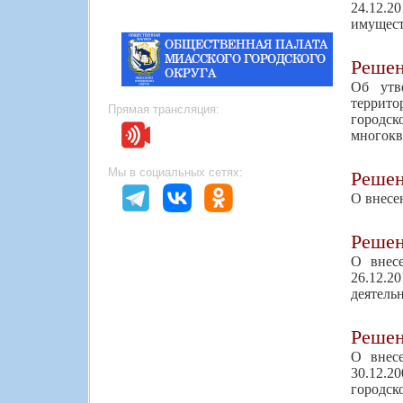
24.12.2
имущест
Реше
Об утв
террит
Прямая трансляция:
городс
многокв
Мы в социальных сетях:
Реше
О внесе
Реше
О внес
26.12.
деятель
Реше
О внес
30.12.2
городск