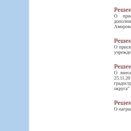
Реше
О прис
дополни
Амиров
Реше
О присв
учрежде
Реше
О внес
25.11.2
градост
округа"
Реше
О награ