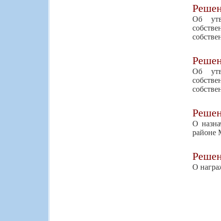
Реше
Об утв
собств
собстве
Реше
Об утв
собств
собстве
Реше
О назна
районе 
Реше
О награ