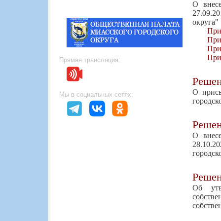
О внес
27.09.2
округа"
При
При
При
При
Прямая трансляция:
Реше
О присв
Мы в социальных сетях:
городск
Реше
О внес
28.10.2
городск
Реше
Об утв
собств
собстве