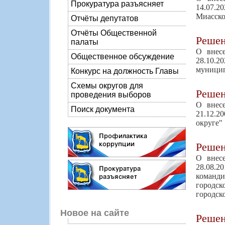
Прокуратура разъясняет
14.07.
Миасско
Отчёты депутатов
Отчёты Общественной
Реше
палаты
О внес
Общественное обсуждение
28.10.
муницип
Конкурс на должность Главы
Схемы округов для
Реше
проведения выборов
О внес
Поиск документа
21.12.2
округе"
Реше
О внес
28.08.2
команд
городс
городск
Новое на сайте
Реше