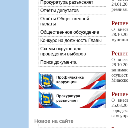
Прокуратура разъясняет
24.01.2
реализа
Отчёты депутатов
Отчёты Общественной
Реше
палаты
О внес
Общественное обсуждение
28.10.
муницип
Конкурс на должность Главы
Схемы округов для
Реше
проведения выборов
О внес
Поиск документа
28.10.
занима
осущест
Миасско
Реше
О внес
25.08.2
городс
самоупр
Новое на сайте