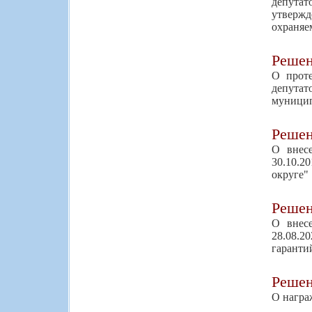
депутат
утвержд
охраняе
Реше
О проте
депутат
муницип
Реше
О внес
30.10.2
округе"
Реше
О внес
28.08.2
гаранти
Реше
О награ