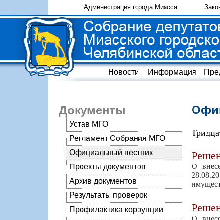
Администрация города Миасса
Зако
Новости
Информация
Пре
Офиц
Документы
Устав МГО
Тридца
Регламент Собрания МГО
Официальный вестник
Реше
О внес
Проекты документов
28.08.
Архив документов
имущест
Результаты проверок
Реше
Профилактика коррупции
О внес