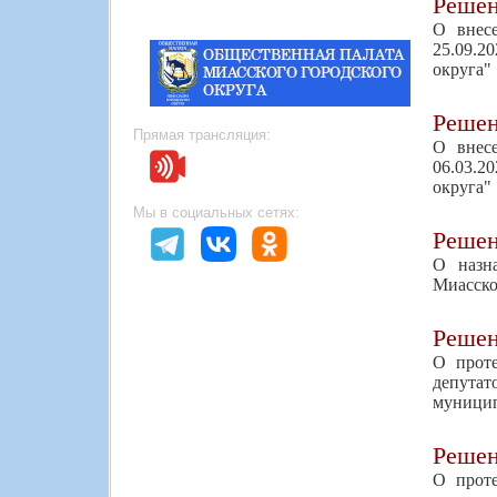
Реше
О внес
25.09.2
округа"
Реше
Прямая трансляция:
О внес
06.03.2
округа"
Мы в социальных сетях:
Реше
О назн
Миасско
Реше
О проте
депутат
муницип
Реше
О проте