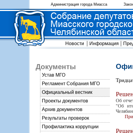
Администрация города Миасса
Зако
Новости
Информация
Пре
Офиц
Документы
Устав МГО
Тридца
Регламент Собрания МГО
Официальный вестник
Реше
Об отче
Проекты документов
"Об ит
Архив документов
Челябин
При
Результаты проверок
Профилактика коррупции
Реше