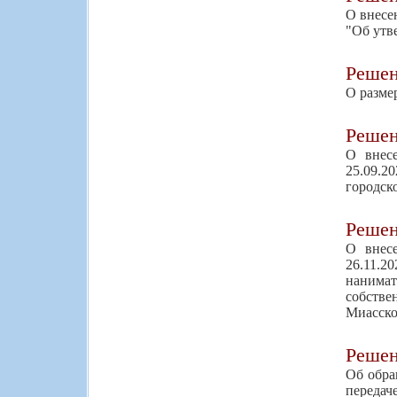
О внесе
"Об утв
Реше
О разме
Реше
О внес
25.09.2
городск
Реше
О внес
26.11.2
нанима
собстве
Миасско
Реше
Об обра
передач