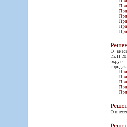
При
При
При
При
При
При
При
Реше
О внес
25.11.2
округа"
городск
При
При
При
При
При
Реше
О внесе
Реше