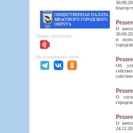
30.09.
благоус
Реше
О внес
30.09.2
Прямая трансляция:
и испо
городск
Мы в социальных сетях:
Реше
Об утв
собств
собстве
Реше
О согл
городск
Реше
О внес
24.12.2