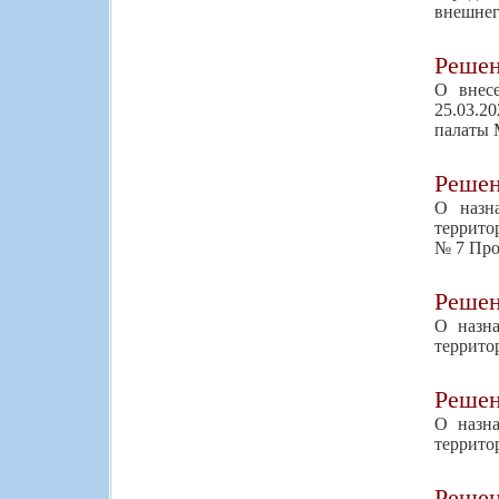
внешнег
Реше
О внес
25.03.2
палаты 
Реше
О назн
террито
№ 7 Про
Реше
О назна
территор
Реше
О назна
территор
Реше