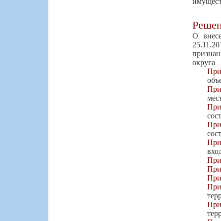
имущест
Реше
О внес
25.11.2
признан
округа
При
объ
При
мес
При
сост
При
сос
При
вхо
При
При
При
При
тер
При
тер