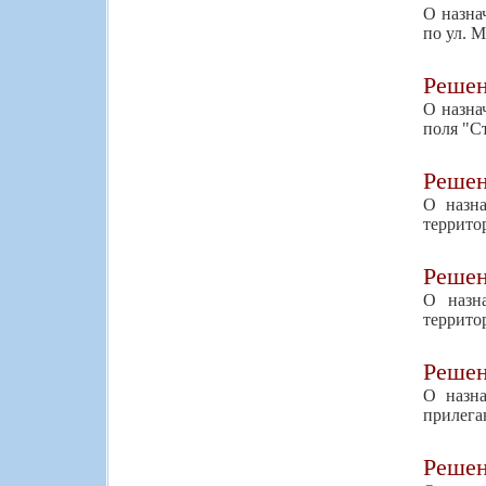
О назна
по ул. 
Реше
О назна
поля "С
Реше
О назна
территор
Реше
О назн
террито
Реше
О назна
прилега
Реше