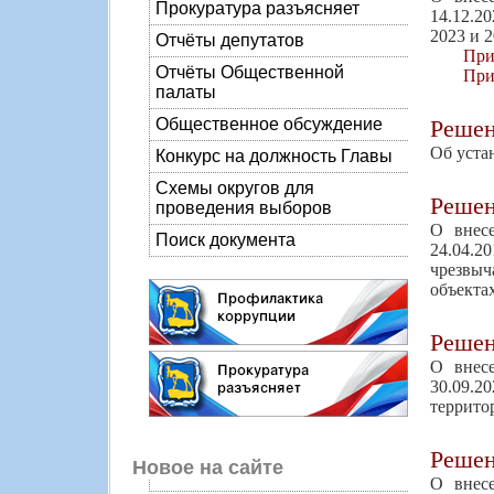
Прокуратура разъясняет
14.12.2
2023 и 
Отчёты депутатов
При
Отчёты Общественной
При
палаты
Реше
Общественное обсуждение
Об уста
Конкурс на должность Главы
Схемы округов для
Реше
проведения выборов
О внес
Поиск документа
24.04.2
чрезвыч
объекта
Реше
О внес
30.09.
террито
Реше
Новое на сайте
О внес