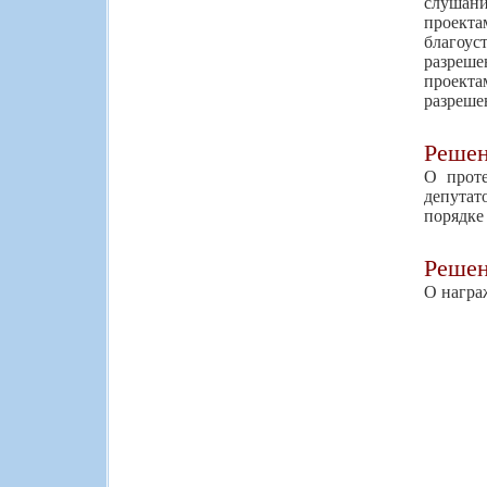
слушани
проект
благоус
разреше
проекта
разреше
Реше
О проте
депутат
порядке
Реше
О награ