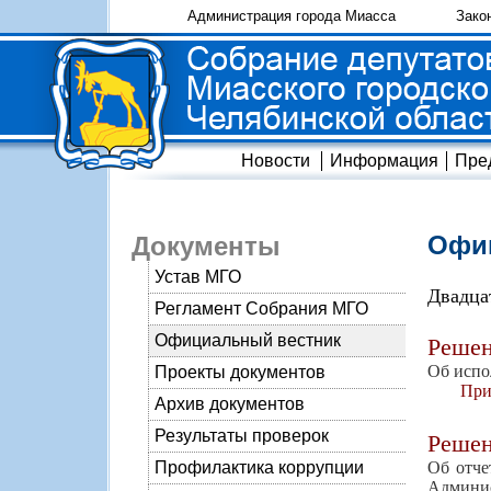
Администрация города Миасса
Зако
Новости
Информация
Пре
Офиц
Документы
Устав МГО
Двадца
Регламент Собрания МГО
Официальный вестник
Реше
Об испо
Проекты документов
При
Архив документов
Результаты проверок
Реше
Об отче
Профилактика коррупции
Админис