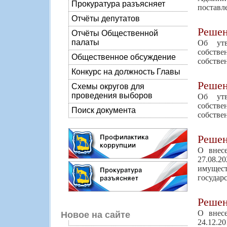
Прокуратура разъясняет
поставл
Отчёты депутатов
Реше
Отчёты Общественной
палаты
Об утв
собств
Общественное обсуждение
собстве
Конкурс на должность Главы
Реше
Схемы округов для
проведения выборов
Об утв
собств
Поиск документа
собстве
Реше
О внес
27.08.
имущест
государ
Реше
О внес
Новое на сайте
24.12.2