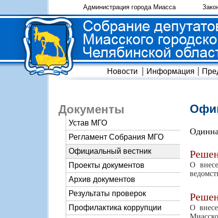
Администрация города Миасса
Зако
Новости
Информация
Пре
Офиц
Документы
Устав МГО
Одинна
Регламент Собрания МГО
Официальный вестник
Реше
О внесе
Проекты документов
ведомст
Архив документов
Результаты проверок
Реше
О внесе
Профилактика коррупции
Миасско