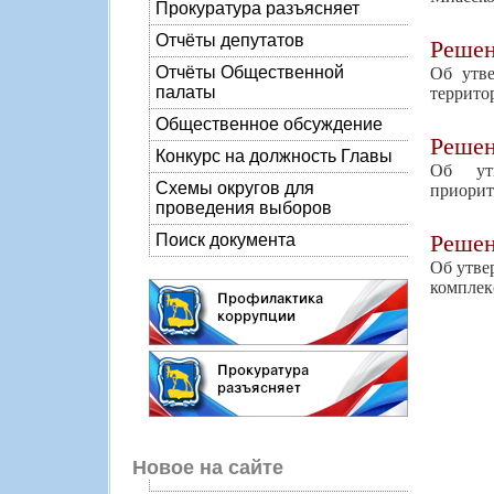
Прокуратура разъясняет
Отчёты депутатов
Реше
Отчёты Общественной
Об утве
палаты
террито
Общественное обсуждение
Реше
Конкурс на должность Главы
Об утв
Схемы округов для
приорит
проведения выборов
Реше
Поиск документа
Об утве
комплек
Новое на сайте