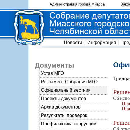
Администрация города Миасса
Зако
Новости
Информация
Пре
Офиц
Документы
Устав МГО
Тридца
Регламент Собрания МГО
Официальный вестник
Реше
Об испо
Проекты документов
При
Архив документов
При
Результаты проверок
Реше
Профилактика коррупции
Об отче