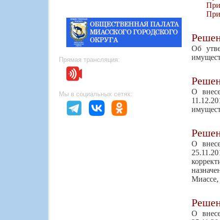
При
При
Реше
Об утв
имуществ
Прямая трансляция:
Реше
О внес
Мы в социальных сетях:
11.12.
имуществ
Реше
О внес
25.11.2
коррект
назначе
Миассе,
Реше
О внес