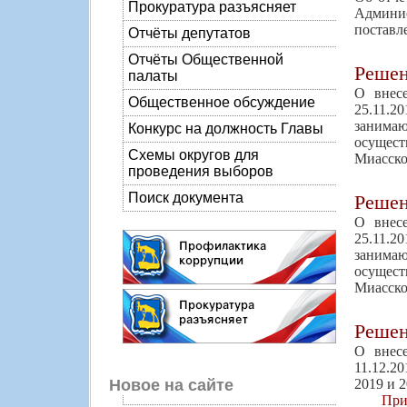
Прокуратура разъясняет
Админис
поставл
Отчёты депутатов
Отчёты Общественной
Реше
палаты
О внес
Общественное обсуждение
25.11.
занима
Конкурс на должность Главы
осущест
Схемы округов для
Миасско
проведения выборов
Поиск документа
Реше
О внес
25.11.
занима
осущест
Миасско
Реше
О внес
11.12.2
2019 и 
Новое на сайте
При