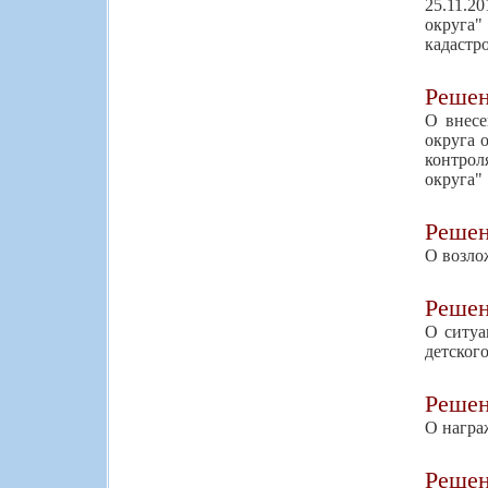
25.11.2
округа"
кадастр
Реше
О внесе
округа 
контрол
округа"
Реше
О возло
Реше
О ситуа
детского
Реше
О награ
Реше