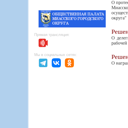
О протес
Миасско
осущест
округа"
Реше
Прямая трансляция:
О делег
рабочей
Мы в социальных сетях:
Реше
О награ