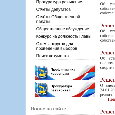
Прокуратура разъясняет
Об утв
собств
Отчёты депутатов
собстве
Отчёты Общественной
палаты
Реше
Общественное обсуждение
Об утв
собств
Конкурс на должность Главы
собстве
Схемы округов для
проведения выборов
Реше
Поиск документа
Об уст
полномо
спортив
Реше
О внес
24.01.2
реализа
При
Новое на сайте
Реше