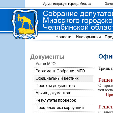
Администрация города Миасса
Зако
Новости
Информация
Пре
Офиц
Документы
Устав МГО
Тридца
Регламент Собрания МГО
Официальный вестник
Реше
О приз
Проекты документов
теплосн
Архив документов
При
Результаты проверок
Реше
Профилактика коррупции
О внес