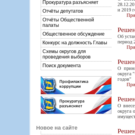
Прокуратура разъясняет
28.12.2
и 2019 
Отчёты депутатов
При
Отчёты Общественной
палаты
Реше
Общественное обсуждение
Об уста
период 
Конкурс на должность Главы
При
Схемы округов для
проведения выборов
Реше
Поиск документа
О приня
округа 
годов"
При
Реше
О внесе
округа 
имущест
Новое на сайте
Реше