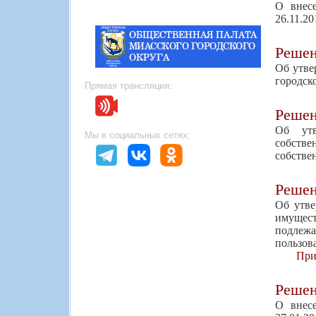
О внес
26.11.2
Реше
Об утве
городск
Прямая трансляция:
Реше
Об утв
Мы в социальных сетях:
собств
собстве
Реше
Об утве
имущест
подлежа
пользов
При
Реше
О внес