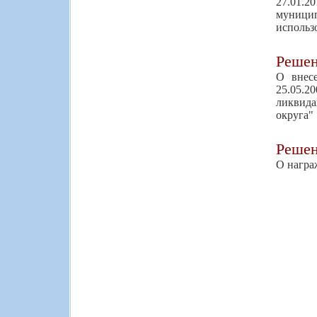
27.01.
муницип
использ
Реше
О внес
25.05.
ликвид
округа"
Реше
О награ