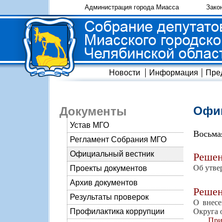
Администрация города Миасса
Зако
Новости
Информация
Пре
Офиц
Документы
Устав МГО
Восьма
Регламент Собрания МГО
Официальный вестник
Реше
Об утве
Проекты документов
Архив документов
Реше
Результаты проверок
О внесе
Округа 
Профилактика коррупции
При