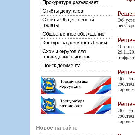
Прокуратура разъясняет
Отчёты депутатов
Реше
Отчёты Общественной
Об уста
палаты
регуляр
Общественное обсуждение
Реше
Конкурс на должность Главы
О внес
Схемы округов для
29.11.
проведения выборов
инфраст
Поиск документа
Реше
Об утв
собстве
городск
Реше
Об утв
собстве
городск
Новое на сайте