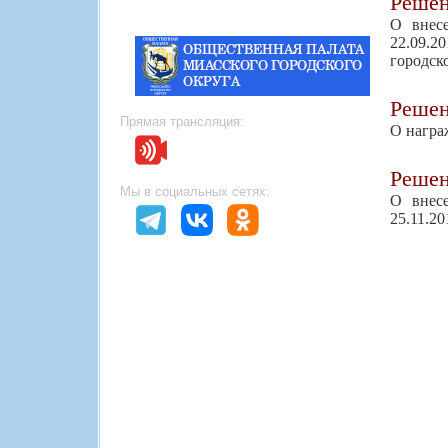
Реше
О внес
22.09.2
городск
Реше
Прямая трансляция:
О награ
Реше
Мы в социальных сетях:
О внес
25.11.2