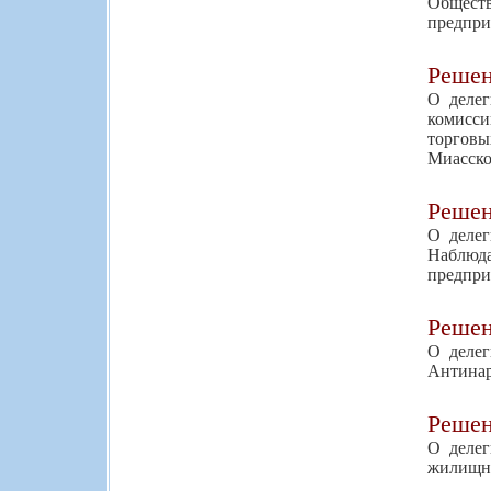
Обществ
предпри
Реше
О делег
комисс
торговы
Миасско
Реше
О делег
Наблюд
предпри
Реше
О делег
Антинар
Реше
О делег
жилищно