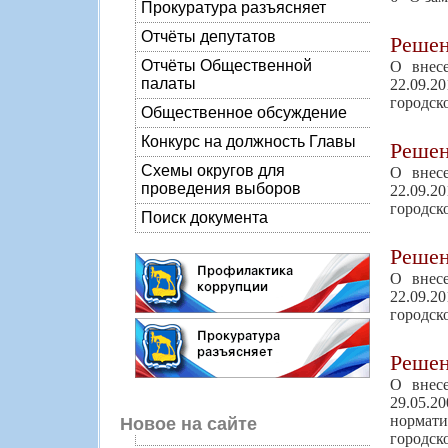
Прокуратура разъясняет
Отчёты депутатов
Реше
Отчёты Общественной
О внес
палаты
22.09.2
городск
Общественное обсуждение
Конкурс на должность Главы
Реше
Схемы округов для
О внес
проведения выборов
22.09.2
городск
Поиск документа
Реше
О внес
22.09.2
городск
Реше
О внес
29.05.2
нормат
Новое на сайте
городско