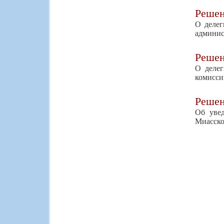
Реше
О делег
админис
Реше
О делег
комисси
Реше
Об уве
Миасско