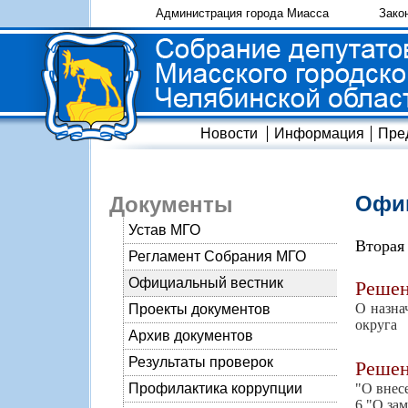
Администрация города Миасса
Зако
Новости
Информация
Пре
Офиц
Документы
Устав МГО
Вторая
Регламент Собрания МГО
Официальный вестник
Реше
О назна
Проекты документов
округа
Архив документов
Результаты проверок
Реше
"О внес
Профилактика коррупции
6 "О за