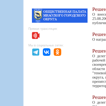
Реше
О внес
25.08.
публичн
Прямая трансляция:
Реше
О награ
Мы в социальных сетях:
Реше
О делег
рабоче
своевре
област
"тенево
округа,
препятс
террито
Реше
О делег