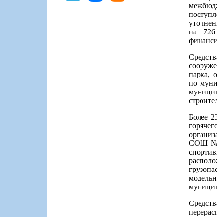
межбюдж
поступл
уточнен
на 726
финанси
Средст
сооруже
парка, 
по муни
муницип
строител
Более 2
горяче
организ
СОШ №№ 
спортив
располо
грузопа
модель
муницип
Средст
перерас