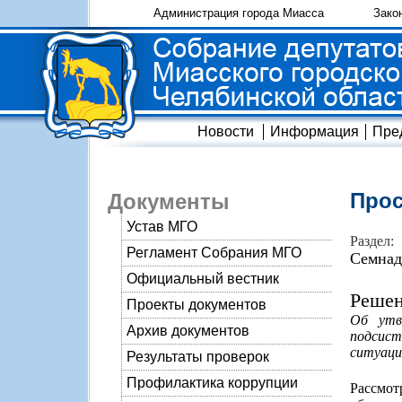
Администрация города Миасса
Зако
Новости
Информация
Пре
Прос
Документы
Устав МГО
Раздел:
Регламент Собрания МГО
Семнад
Официальный вестник
Решен
Проекты документов
Об утв
Архив документов
подсист
ситуаци
Результаты проверок
Профилактика коррупции
Рассмот