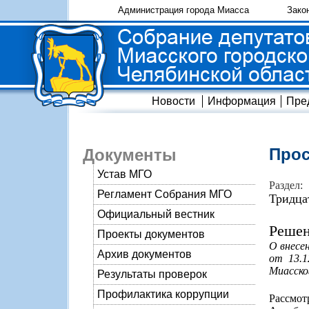
Администрация города Миасса
Зако
Новости
Информация
Пре
Прос
Документы
Устав МГО
Раздел:
Регламент Собрания МГО
Тридца
Официальный вестник
Решен
Проекты документов
О внесе
Архив документов
от 13.1
Миасског
Результаты проверок
Профилактика коррупции
Рассмо