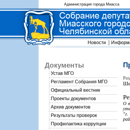
Администрация города Миасса
Новости
Информ
П
Документы
Устав МГО
Раз
Регламент Собрания МГО
Ше
Официальный вестник
Ре
Проекты документов
О в
Архив документов
утв
"г
Результаты проверок
рай
Профилактика коррупции