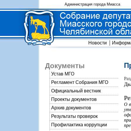
Администрация города Миасса
Новости
Информ
П
Документы
Устав МГО
Раз
Регламент Собрания МГО
Дв
Официальный вестник
Ре
Проекты документов
О в
Архив документов
утв
офи
Результаты проверок
при
Профилактика коррупции
пре