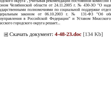
одского округа", учитывая рекомендации постоянной комиссии 
оном Челябинской области от 24.11.2005 г. № 430-3О "О над
ударственными полномочиями по социальной поддержке отдель
деральным законом от 06.10.2003 г. № 131-Ф3 "Об об
оуправления в Российской Федерации" и Уставом Миасского 
сского городского округа решает...
Скачать документ:
4-48-23.doc
[134 Kb]