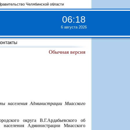
равительство Челябинской области
06
:
18
6 августа 2026
онтакты
Обычная версия
ы населения Администрации Миасского
одского округа В.Г.Ардабьевского об
 населения Администрации Миасского