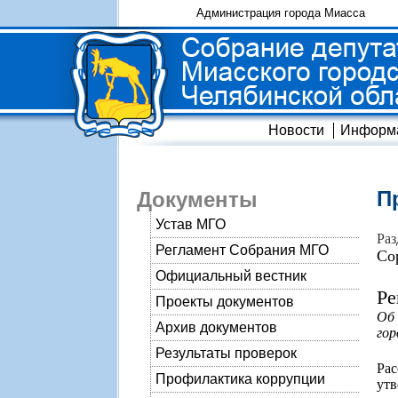
Администрация города Миасса
Новости
Информ
П
Документы
Устав МГО
Раз
Регламент Собрания МГО
Со
Официальный вестник
Ре
Проекты документов
Об
Архив документов
гор
Результаты проверок
Ра
Профилактика коррупции
ут