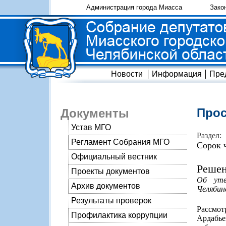
Администрация города Миасса
Зако
Новости
Информация
Пре
Прос
Документы
Устав МГО
Раздел:
Регламент Собрания МГО
Сорок 
Официальный вестник
Решен
Проекты документов
Об утв
Архив документов
Челябин
Результаты проверок
Рассмо
Профилактика коррупции
Ардабь