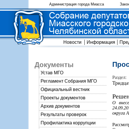
Администрация города Миасса
Зако
Новости
Информация
Пре
Прос
Документы
Устав МГО
Раздел:
Регламент Собрания МГО
Тридца
Официальный вестник
Решен
Проекты документов
О внес
Архив документов
24.09.2
округа 
Результаты проверок
Профилактика коррупции
Рассмо