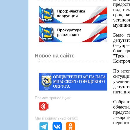
предост
под нек
срок, к
установ
муницип
Было т
депута
безупре
боле тр
Новое на сайте
"Трек"
Контрол
По итог
ситуаци
увеличи
депутат
питания
Прямая трансляция:
Собрани
области
предусм
лекарст
Мы в социальных сетях:
первого