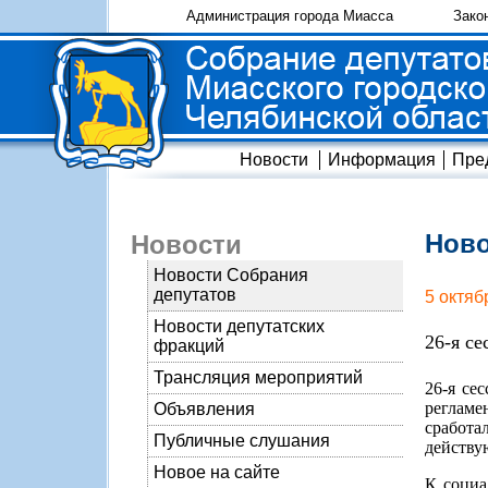
Администрация города Миасса
Зако
Новости
Информация
Пре
Ново
Новости
Новости Собрания
депутатов
5 октяб
Новости депутатских
26-я с
фракций
Трансляция мероприятий
26-я се
реглам
Объявления
сработа
Публичные слушания
действу
Новое на сайте
К социа