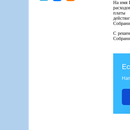
На имя 
расходо
платы 
действи
Собрани
С решен
Собрани
Ес
Нап