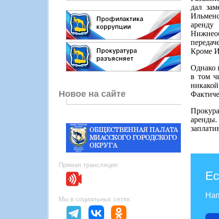
дал зам
Ильменс
аренду
Нижнеоб
передач
Кроме И
Однако 
в том ч
никакой
Новое на сайте
Фактиче
Прокура
аренды.
заплатив
Прямая трансляция:
Ес
Нап
Мы в социальных сетях: