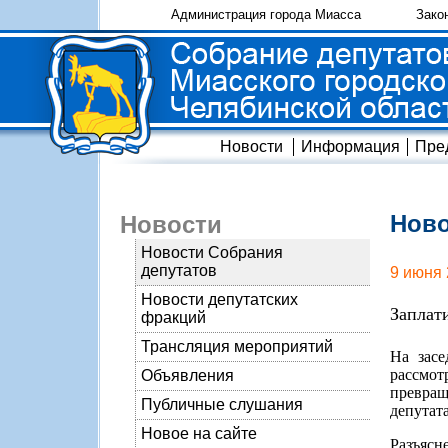
Администрация города Миасса
Зако
Новости
Информация
Пре
Ново
Новости
Новости Собрания
депутатов
9 июня 
Новости депутатских
Заплат
фракций
Трансляция мероприятий
На засе
рассмот
Объявления
превращ
Публичные слушания
депутат
Новое на сайте
Разъясн