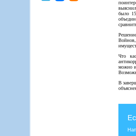
поинтер
выяснил
было 15
объедин
сравнит
Решение
Войнов
имущест
Что ка
антикор
можно и
Возможн
В завер
объясне
Ес
Нап