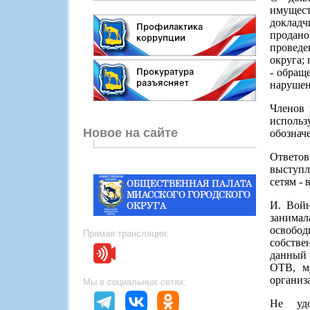
имущес
докладч
продано
проведе
округа;
- обращ
нарушен
Членов 
исполь
Новое на сайте
обознач
Ответов
выступл
сетям - 
И. Войн
занимал
освобо
Прямая трансляция:
собстве
данный 
ОТВ, му
организ
Мы в социальных сетях:
Не удо