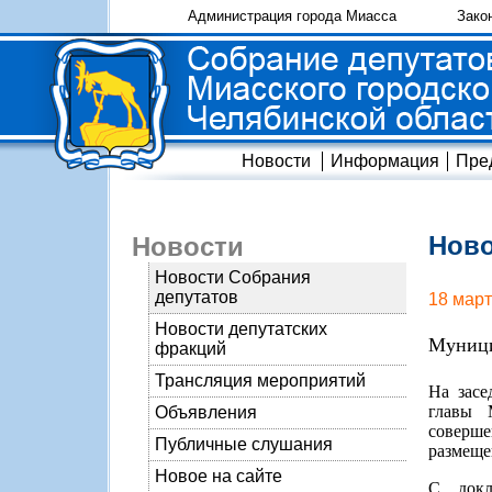
Администрация города Миасса
Зако
Новости
Информация
Пре
Ново
Новости
Новости Собрания
депутатов
18 март
Новости депутатских
Муници
фракций
Трансляция мероприятий
На засе
главы 
Объявления
соверше
Публичные слушания
размеще
Новое на сайте
С докл