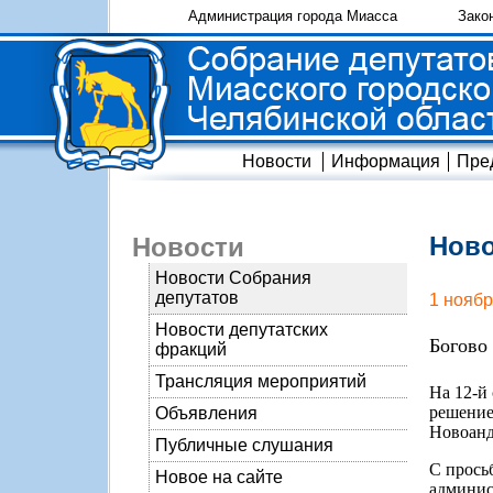
Администрация города Миасса
Зако
Новости
Информация
Пре
Ново
Новости
Новости Собрания
депутатов
1 ноябр
Новости депутатских
Богово 
фракций
Трансляция мероприятий
На 12-й
решение
Объявления
Новоанд
Публичные слушания
С прось
Новое на сайте
админис