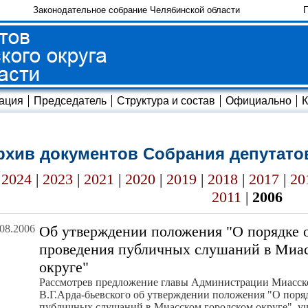
Законодательное собрание Челябинской области
П
ация
Председатель
Структура и состав
Официально
К
рхив документов Собрания депутато
2024
|
2023
|
2021
|
2020
|
2019
|
2018
|
2017
|
20
2011
|
2006
.08.2006
Об утверждении положения "О порядке 
проведе­ния публичных слушаний в Миа
округе"
Рассмотрев предложение главы Администрации Миасско
В.Г.Арда-бьевского об ут­верждении положения "О поря
публичных слушаний в Миасском городском округе", у