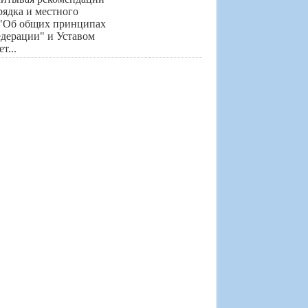
рядка и местного
м "Об общих принципах
едерации" и Уставом
т...