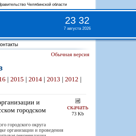
равительство Челябинской области
23
:
32
7 августа 2026
онтакты
Обычная версия
в
16
|
2015
|
2014
|
2013
|
2012
|
организации и
скачать
сском городском
73 Kb
го городского округа
дке организации и проведения
читывая рекомендации