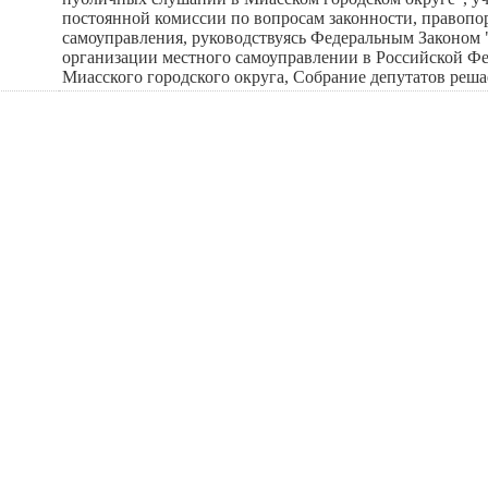
постоянной комиссии по вопросам законности, правопо
самоуправления, руководствуясь Федеральным За­коно
организации местного самоуправ­лении в Российской Ф
Миасского городского округа, Собрание депу­татов решае