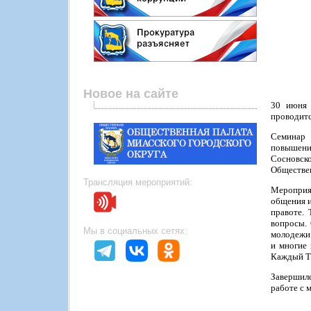
Новое на сайте
30 июня 
проводитс
Семинар 
повышени
Сосновско
Обществе
Трансляция мероприятий:
Мероприят
общения и
правоте.
вопросы.
Мы в социальных сетях:
молодежи 
и многие 
Каждый Т
Завершилс
работе с 