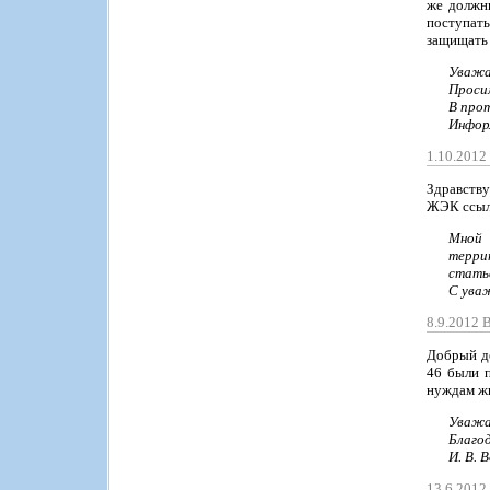
же должны
поступать
защищать 
Уважа
Просим
В про
Инфор
1.10.2012
Здравству
ЖЭК ссыл
Мной 
террит
стать
С ува
8.9.2012 
Добрый де
46 были 
нуждам жи
Уважа
Благод
И. В. 
13.6.201