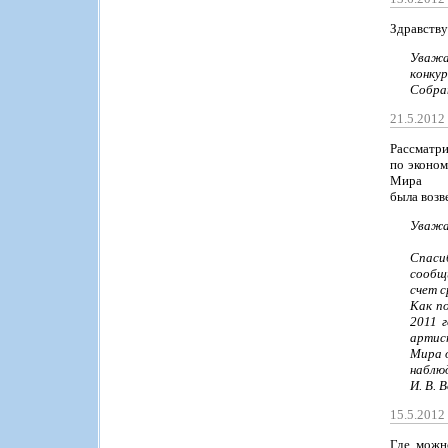
Здравству
Уважа
конку
Собран
21.5.201
Рассматри
по эконом
Мира
была возв
Уважа
Спаси
сообщ
счет 
Как п
2011 
артис
Мира 
наблюд
И. В. 
15.5.201
Где можн