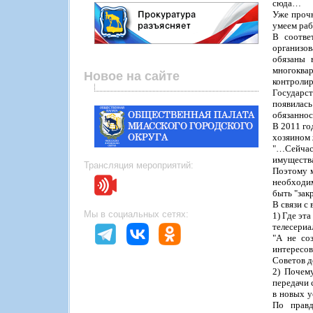
сюда…
Уже проч
умеем раб
В соотве
организо
обязаны 
многоква
Новое на сайте
контроли
Государс
появилас
обязаннос
В 2011 го
хозяином 
"…Сейчас 
имущества
Трансляция мероприятий:
Поэтому м
необходи
быть "зак
В связи с
Мы в социальных сетях:
1) Где эт
телесери
"А не со
интересо
Советов д
2) Почему
передачи 
в новых у
По правд