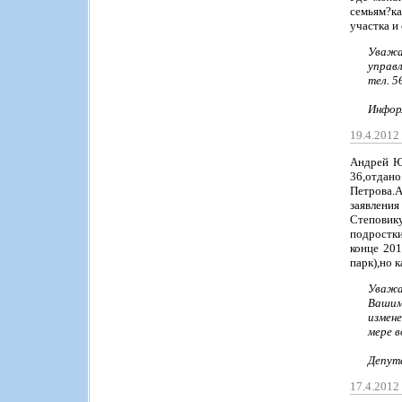
семьям?к
участка и
Уважа
управ
тел. 5
Инфор
19.4.2012
Андрей Ю
36,отдан
Петрова.А
заявлени
Степовику
подростки
конце 201
парк),но 
Уважа
Вашим
измене
мере 
Депут
17.4.201