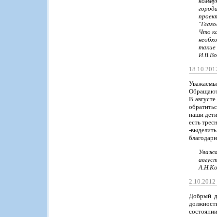
комму
город
проек
"Глаго
Что к
необхо
такие
И.В.Во
18.10.201
Уважаемый
Обращаютс
В августе
обратитьс
наши дети
есть трес
-выделит
благодарн
Уважа
август
А.Н.К
2.10.201
Добрый д
должности
состоянии