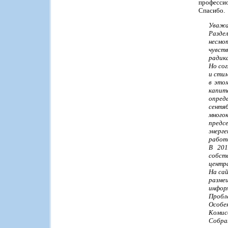
профессио
Спасибо.
Уважа
Разде
несмо
чувст
радика
Но сог
и стим
в это
капит
опред
сентя
много
предс
энерг
работ
В 201
собст
центра
На сай
разме
инфор
Пробл
Особе
Комис
Собра