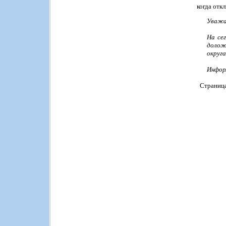
когда отк
Уважа
На се
долож
округ
Инфор
Страниц