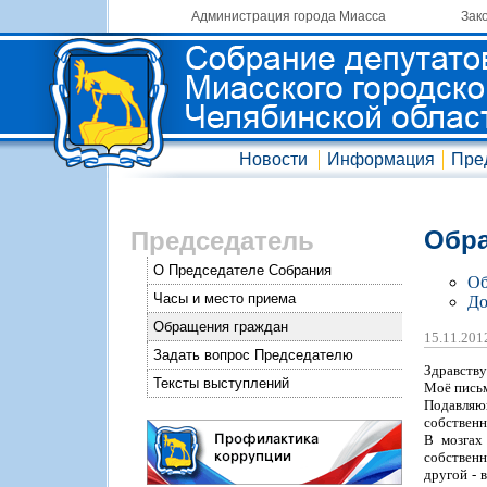
Администрация города Миасса
Зак
Новости
Информация
Пре
Обра
Председатель
О Председателе Собрания
Об
Часы и место приема
До
Обращения граждан
15.11.20
Задать вопрос Председателю
Здравству
Тексты выступлений
Моё письм
Подавляю
собственн
В мозгах
собственн
другой - 