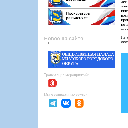
дет
лин
пив
воз
про
по 
мест
На 
Новое на сайте
обо
Трансляция мероприятий:
Мы в социальных сетях: