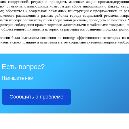
ских сооружений; регулярно проводить массовые акции, пропагандирующи
ию" с легко запоминающимся номером для сбора информации о фактах нару
ом; обратиться к владельцам рекламных конструкций с предложением не разм
можность размещения в разных районах города социальной рекламы, напра
вести конкурс соответствующей социальной рекламы; проводить совместно 
проверке соблюдения правил торговли алкогольными и табачными товарами; 
 общественного питания, в которых не разрешается розничная продажа, розлив
сессии были высказаны сомнения по поводу эффективности некоторых из п
значить свою позицию и намерения в этом социально значимом вопросе необх
Есть вопрос?
Напишите нам
Сообщить о проблеме