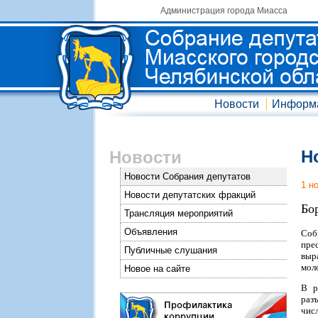
Администрация города Миасса
Новости
Информ
Н
Новости
Новости Собрания депутатов
1 н
Новости депутатских фракций
Бо
Трансляция мероприятий
Объявления
Соб
пре
Публичные слушания
выр
мол
Новое на сайте
В р
раз
чис