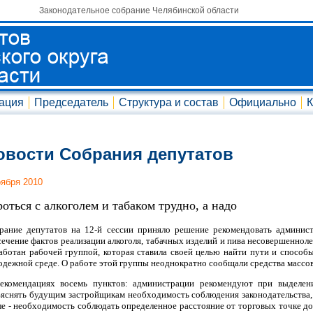
Законодательное собрание Челябинской области
ация
Председатель
Структура и состав
Официально
К
овости Собрания депутатов
оября 2010
роться с алкоголем и табаком трудно, а надо
рание депутатов на 12-й сессии приняло решение рекомендовать админист
сечение фактов реализации алкоголя, табачных изделий и пива несовершеннол
аботан рабочей группой, которая ставила своей целью найти пути и спосо
одежной среде. О работе этой группы неоднократно сообщали средства массо
екомендациях восемь пунктов: администрации рекомендуют при выделени
ъяснять будущим застройщикам необходимость соблюдения законодательства, 
ле - необходимость соблюдать определенное расстояние от торговых точке д