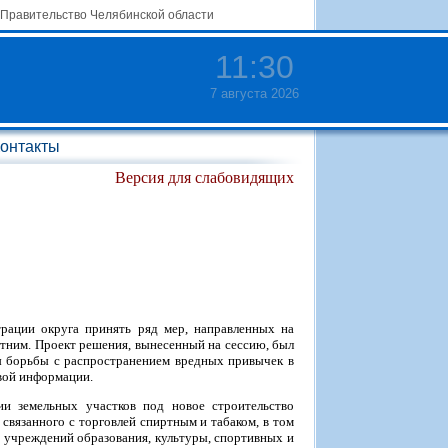
Правительство Челябинской области
11
:
30
7 августа 2026
онтакты
Версия для слабовидящих
рации округа принять ряд мер, направленных на
етним. Проект решения, вынесенный на сессию, был
бы борьбы с распространением вредных привычек в
вой информации.
и земельных участков под новое строительство
связанного с торговлей спиртным и табаком, в том
о учреждений образования, культуры, спортивных и