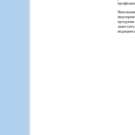
профилакт
Начальник
мероприят
программ 
заместит
медицинск