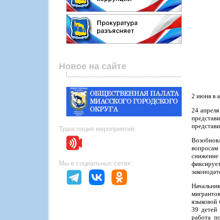
Новое на сайте
2 июня в 
24 апреля
представи
представи
Трансляция мероприятий:
Возобнов
вопросам
снижение 
Мы в социальных сетях:
фиксируе
законодат
Начальни
мигрантов
языковой 
39 детей
работа п