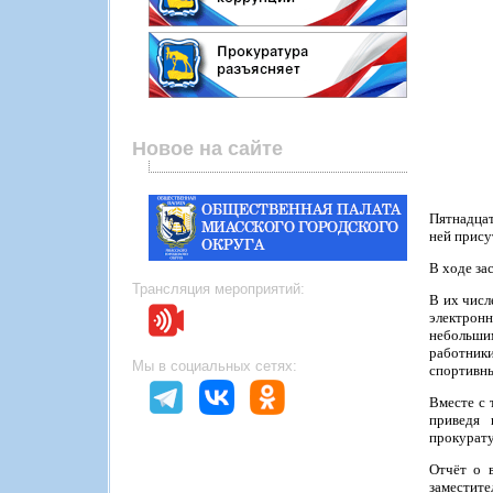
Новое на сайте
Пятнадцат
ней прису
В ходе за
Трансляция мероприятий:
В их числ
электронн
небольшим
работник
Мы в социальных сетях:
спортивны
Вместе с 
приведя 
прокурат
Отчёт о 
заместите