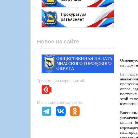
Новое на сайте
Основную
маршрутно
Ее предст
аналогич
Трансляция мероприятий:
пропускн
опрос, ез
поступил 
этой теме
Мы в социальных сетях:
комиссии 
Внесенный
увеличени
машин бо
пересадоч
машгородк
перспект