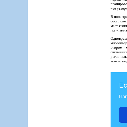
планирова
- ее утве
В поле зр
состоялос
мест скоп
где утили
Одноврем
многоквар
втором - 
связанны
региональ
можно под
Ес
Нап