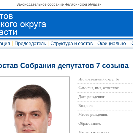
Законодательное собрание Челябинской области
ация
Председатель
Структура и состав
Официально
К
остав Собрания депутатов 7 созыва
Избирательный округ №:
Фамилия, имя, отчество:
Дата рождения:
Возраст:
Место рождения:
Образование:
Место жительства