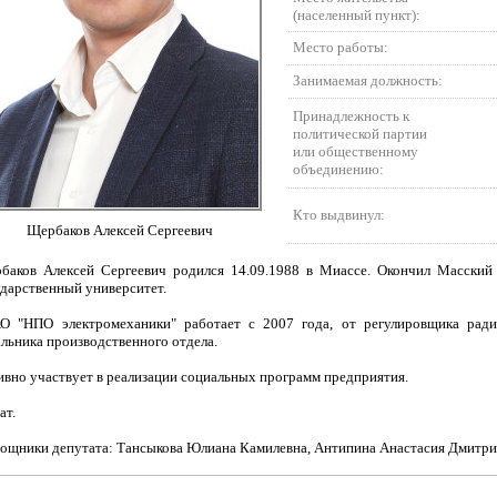
(населенный пункт):
Место работы:
Занимаемая должность:
Принадлежность к
политической партии
или общественному
объединению:
Кто выдвинул:
Щербаков Алексей Сергеевич
баков Алексей Сергеевич родился 14.09.1988 в Миассе. Окончил Масский
ударственный университет.
О "НПО электромеханики" работает с 2007 года, от регулировщика рад
альника производственного отдела.
ивно участвует в реализации социальных программ предприятия.
ат.
ощники депутата: Тансыкова Юлиана Камилевна, Антипина Анастасия Дмитри