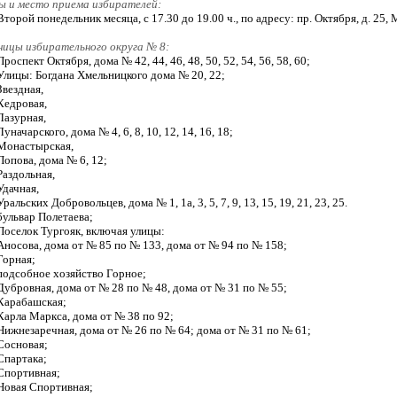
ы и место приема избирателей:
Второй понедельник месяца, с 17.30 до 19.00 ч., по адресу: пр. Октября, д. 2
ницы избирательного округа № 8:
Проспект Октября, дома № 42, 44, 46, 48, 50, 52, 54, 56, 58, 60;
Улицы: Богдана Хмельницкого дома № 20, 22;
Звездная,
Кедровая,
Лазурная,
Луначарского, дома № 4, 6, 8, 10, 12, 14, 16, 18;
Монастырская,
Попова, дома № 6, 12;
Раздольная,
Удачная,
Уральских Добровольцев, дома № 1, 1а, 3, 5, 7, 9, 13, 15, 19, 21, 23, 25.
бульвар Полетаева;
Поселок Тургояк, включая улицы:
Аносова, дома от № 85 по № 133, дома от № 94 по № 158;
Горная;
подсобное хозяйство Горное;
Дубровная, дома от № 28 по № 48, дома от № 31 по № 55;
Карабашская;
Карла Маркса, дома от № 38 по 92;
Нижнезаречная, дома от № 26 по № 64; дома от № 31 по № 61;
Сосновая;
Спартака;
Спортивная;
Новая Спортивная;