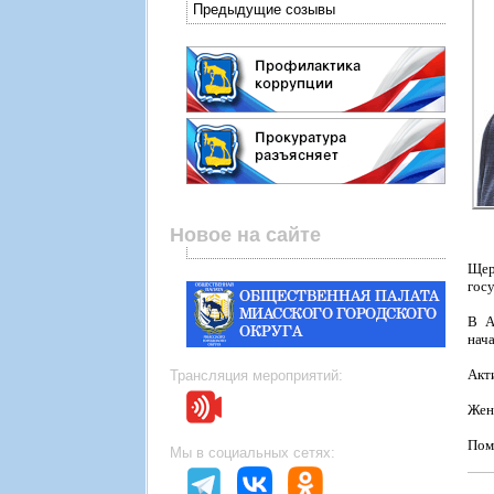
Предыдущие созывы
Новое на сайте
Щер
гос
В А
нач
Акт
Трансляция мероприятий:
Жен
Пом
Мы в социальных сетях: