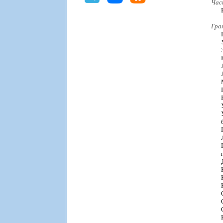
Час
Гра