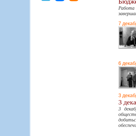
Бюдже
Работа
заверш
7 декаб
6 декаб
3 декаб
3 дек
3 дека
обществ
добитьс
обеспеч