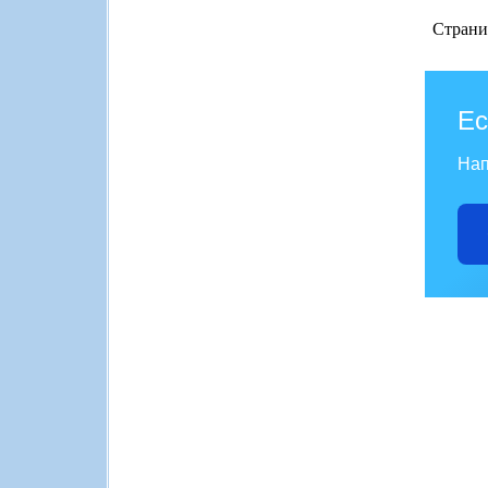
Страни
Ес
Нап