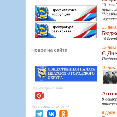
15 дека
пригла
"Челяби
журнали
13 дека
Бюдже
10 дека
12 дека
Новое на сайте
С Дне
Поздрав
10 дека
Прямая трансляция:
Антик
8 декаб
итогово
Мы в социальных сетях:
8 декаб