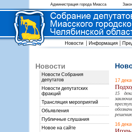
Администрация города Миасса
Зако
Новости
Информация
Пре
Ново
Новости
Новости Собрания
депутатов
17 дека
Подхо
Новости депутатских
15 дек
фракций
заключи
Трансляция мероприятий
престу
обознач
Объявления
решению
Публичные слушания
16 дека
Новое на сайте
Игорь