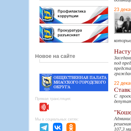
23 дека
которые
Насту
Новое на сайте
Заседан
под пре
предст
граждан
22 дека
Ставк
С проек
Прямая трансляция:
депутат
"Коше
Админи
Мы в социальных сетях:
решения
107,3 ми