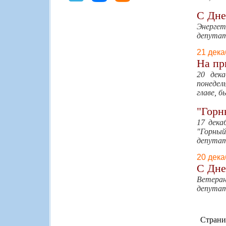
С Дне
Энергет
депута
21 дека
На пр
20 дек
понедел
главе, 
"Горн
17 дека
"Горный
депутат
20 дека
С Дне
Ветеран
депутат
Страни