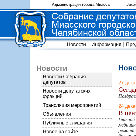
Администрация города Миасса
Зако
Новости
Информация
Пре
Ново
Новости
Новости Собрания
депутатов
27 дека
Сегод
Новости депутатских
Поздрав
фракций
Трансляция мероприятий
24 дека
В цен
Объявления
Главной
Публичные слушания
медицин
ремонто
Новое на сайте
больниц