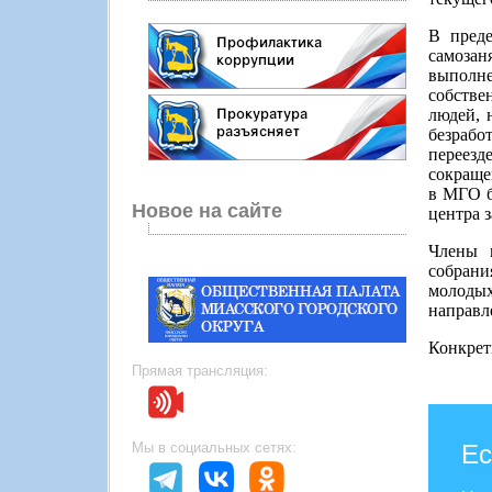
В преде
самозан
выполне
собстве
людей, 
безрабо
переезд
сокраще
в МГО б
Новое на сайте
центра 
Члены 
собрани
молоды
направл
Конкрет
Прямая трансляция:
Ес
Мы в социальных сетях: