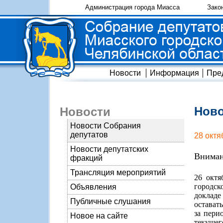
Администрация города Миасса
Зако
Новости
Информация
Пре
Ново
Новости
Новости Собрания
депутатов
28 октя
Новости депутатских
Вниман
фракций
Трансляция мероприятий
26 октя
городск
Объявления
докладе
Публичные слушания
остават
за пери
Новое на сайте
текущего