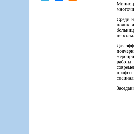
Министр
многочи
Среди н
поликли
больниц
персона
Для эфф
подчерк
меропри
работы
соврем
професс
специал
Заседан