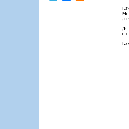
Ед
Мин
до 
Деп
и п
Как