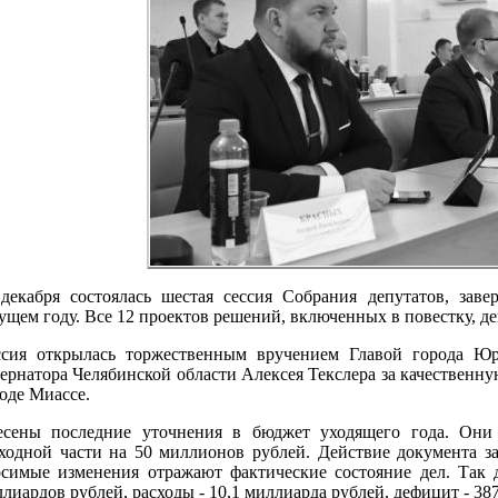
декабря состоялась шестая сессия Собрания депутатов, заве
ущем году. Все 12 проектов решений, включенных в повестку, д
ссия открылась торжественным вручением Главой города Ю
ернатора Челябинской области Алексея Текслера за качественн
оде Миассе.
есены последние уточнения в бюджет уходящего года. Они
ходной части на 50 миллионов рублей. Действие документа з
симые изменения отражают фактические состояние дел. Так 
лиардов рублей, расходы - 10,1 миллиарда рублей, дефицит - 38