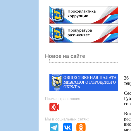
Новое на сайте
26 
тек
Се
Губ
Прямая трансляция:
гор
Вн
рас
Мы в социальных сетях:
вно
мил