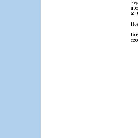
мер
про
659
Под
Вс
сес