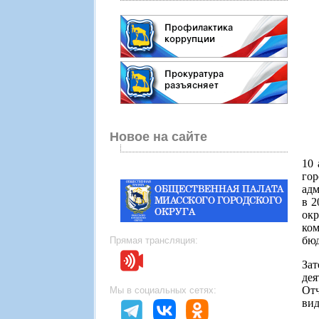
Новое на сайте
10 
го
адм
в 2
окр
ком
бюд
Прямая трансляция:
За
дея
От
Мы в социальных сетях:
вид