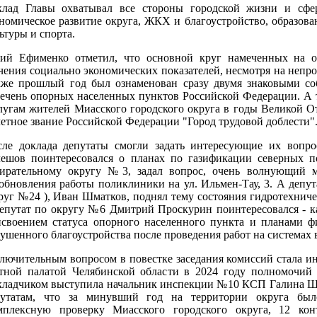
клад Главы охватывал все стороны городской жизни и сфер
номическое развитие округа, ЖКХ и благоустройство, образова
ьтуры и спорта.
ий Ефименко отметил, что основной круг намеченных на о
чения социально экономических показателей, несмотря на непр
кже прошлый год был ознаменован сразу двумя знаковыми с
ечень опорных населенных пунктов Российской Федерации. А т
лугам жителей Миасского городского округа в годы Великой О
етное звание Российской Федерации "Город трудовой доблести"
сле доклада депутаты смогли задать интересующие их вопр
ешов поинтересовался о планах по газификации северных по
бирательному округу №3, задал вопрос, очень волнующий 
обновления работы поликлиники на ул. Ильмен-Тау, 3. А депу
руг №24 ), Иван Шматков, поднял тему состояния гидротехнич
епутат по округу №6 Дмитрий Проскурин поинтересовался - ка
своением статуса опорного населенного пункта и планами ф
ушенного благоустройства после проведения работ на системах
лючительным вопросом в повестке заседания комиссий стала и
тной палатой Челябинской области в 2024 году полномочий 
кладчиком выступила начальник инспекции №10 КСП Галина Щ
путатам, что за минувший год на территории округа был
мплексную проверку Миасского городского округа, 12 кон