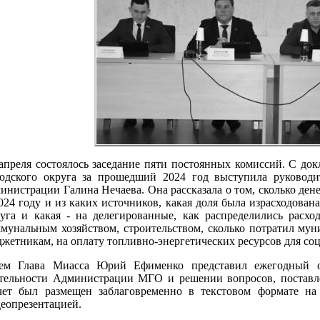
апреля состоялось заседание пяти постоянных комиссий. С до
родского округа за прошедший 2024 год выступила руководи
инистрации Галина Нечаева. Она рассказала о том, сколько де
024 году и из каких источников, какая доля была израсходова
уга и какая - на делегированные, как распределились расх
мунальным хозяйством, строительством, сколько потратил мун
жетникам, на оплату топливно-энергетических ресурсов для соц
тем Глава Миасса Юрий Ефименко представил ежегодный отч
тельности Администрации МГО и решении вопросов, поставле
чет был размещен заблаговременно в текстовом формате на
еопрезентацией.