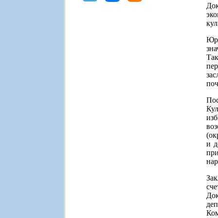
До
эко
кул
Юр
зна
Та
пер
зас
поч
По
Кул
из
воз
(ок
и д
при
нар
Зак
сче
До
де
Ко