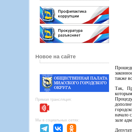
Новое на сайте
Прошедш
законно
также в
Так, П
которым
Процеду
Прямая трансляция:
дополне
городск
начало 
зале адм
Мы в социальных сетях:
Депутат