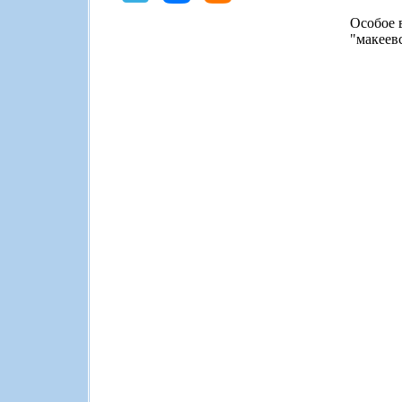
Особое 
"макеев