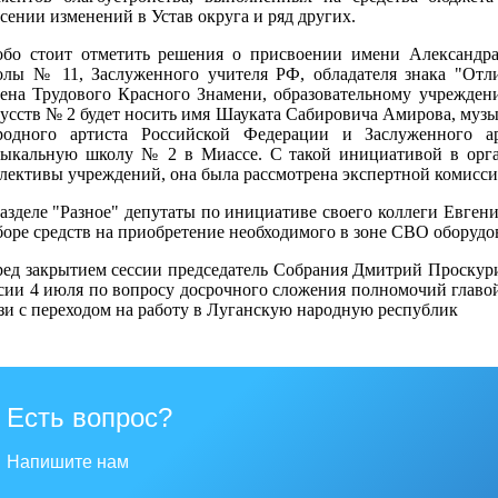
сении изменений в Устав округа и ряд других.
обо стоит отметить решения о присвоении имени Александр
лы № 11, Заслуженного учителя РФ, обладателя знака "Отли
ена Трудового Красного Знамени, образовательному учреждени
усств № 2 будет носить имя Шауката Сабировича Амирова, музы
родного артиста Российской Федерации и Заслуженного а
зыкальную школу № 2 в Миассе. С такой инициативой в орга
лективы учреждений, она была рассмотрена экспертной комисси
азделе "Разное" депутаты по инициативе своего коллеги Евген
боре средств на приобретение необходимого в зоне СВО оборудо
ед закрытием сессии председатель Собрания Дмитрий Проскур
сии 4 июля по вопросу досрочного сложения полномочий главо
зи с переходом на работу в Луганскую народную республик
Есть вопрос?
Напишите нам