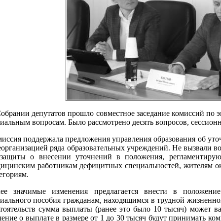
обрании депутатов прошло совместное заседание комиссий по 
иальным вопросам. Было рассмотрено десять вопросов, сессио
иссия поддержала предложения управления образования об уточ
еорганизацией ряда образовательных учреждений. Не вызвали в
цзащиты о внесении уточнений в положения, регламентиру
ицинским работникам дефицитных специальностей, жителям ок
егориям.
лее значимые изменения предлагается внести в положени
иального пособия гражданам, находящимся в трудной жизненно
тоятельств сумма выплаты (ранее это было 10 тысяч) может ва
ение о выплате в размере от 1 до 30 тысяч будут принимать ко