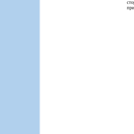
ст
при