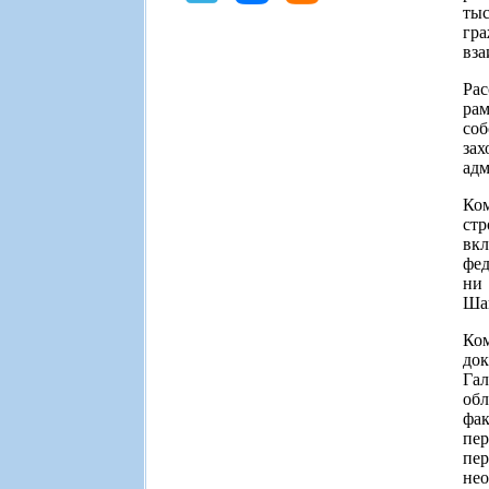
тыс
гр
вза
Рас
рам
соб
за
адм
Ко
стр
вк
фед
ни
Шан
Ко
док
Гал
обл
фа
пер
пе
нео