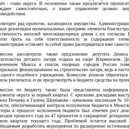
яч - глава округа. В положении также предлагается прописа
аждане самостоятельно, а какие управление должно зап
имодействия.
смотрен ряд проектов, касающихся имущества. Администрация
ках реализации муниципальных программ элементы благоустро
ственность жителей многоквартирных домов с их согласия. 
хотят брать на себя ответственность за содержание элем
инистрация оставляет за собой право распорядиться ими самосто
миссии рассмотрели также предложение депутата Дениса
оительства детского лагеря отдыха на озере Ильменском. Д
лючением Миасса в список опорных городов России появл
еральное финансирование на строительство лагеря, ведь в наст
 одного подобного учреждения. Комиссии решили обратиться
сы увеличатся, если предусмотреть в бюджете средства на прое
миссии по бюджету также была представлена информация
ументы округа за первый квартал. С краткими докладами выст
ина Нечаева и Галина Щербакова - начальник инспекция № 10
асти, обеспечивающей контроль исполнения бюджета в Миасск
кторы в процессе исполнения бюджета был отмечен рост дох
иодом прошлого года на 47 процентов и сокращение дотационн
рвом квартале текущего года. Проблемой остается высокий
бходимым разработать мероприятия по расширению источнико