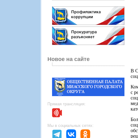
Новое на сайте
В С
соц
Ком
с р
со
мед
Прямая трансляция:
кат
Бо
соц
Мы в социальных сетях:
обс
реш