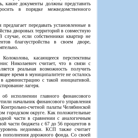
ть, какие документы должны представить
росить в порядке межведомственного
 предлагает передавать установленные в
йства дворовых территорий в совместную
В случае, если собственники квартир не
ентов благоустройства в своем дворе,
ятельно.
 Колоколова, касающееся перспективы
енис Николаевич считает, что в связи с
яется реальная возможность получить
оящее время в муниципалитете не осталось
 в администрацию с такой инициативой.
ктирование лагеря.
 об исполнении главного финансового
упили начальник финансового управления
 Контрольно-счетной палаты Челябинской
ом городском округе. Как положительные
одной части в сравнении с аналогичным
ой части бюджета с 67 до 56 процентов в
 уровень недоимки. КСП также считает
в пополнения дорожного фонда. Со своей