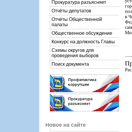
уст
Прокуратура разъясняет
гор
Отчёты депутатов
пол
в Ч
Отчёты Общественной
Фе
палаты
сам
Миа
Общественное обсуждение
Конкурс на должность Главы
Схемы округов для
проведения выборов
Пр
Поиск документа
Рас
Новое на сайте