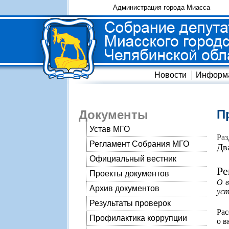
Администрация города Миасса
Новости
Информ
П
Документы
Устав МГО
Раз
Регламент Собрания МГО
Дв
Официальный вестник
Ре
Проекты документов
О в
Архив документов
уст
Результаты проверок
Рас
Профилактика коррупции
о в