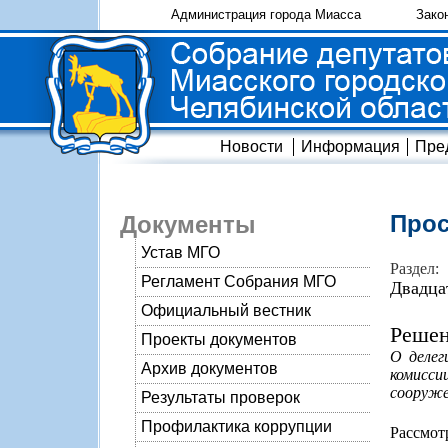
Администрация города Миасса
Зако
Новости
Информация
Пре
Прос
Документы
Устав МГО
Раздел:
Регламент Собрания МГО
Двадца
Официальный вестник
Решен
Проекты документов
О делег
Архив документов
комисси
сооруже
Результаты проверок
Профилактика коррупции
Рассмо