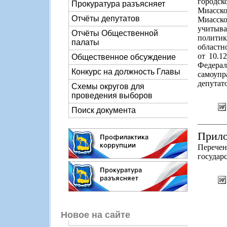
городс
Прокуратура разъясняет
Миасско
Отчёты депутатов
Миасско
учитыв
Отчёты Общественной
политик
палаты
областн
от 10.1
Общественное обсуждение
Федерал
Конкурс на должность Главы
самоупр
депутато
Схемы округов для
проведения выборов
Поиск документа
Прило
Перечен
государ
Новое на сайте