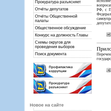
исполне
Прокуратура разъясняет
вопроса
Отчёты депутатов
РФ, с П
Федерал
Отчёты Общественной
самоупр
палаты
депутато
Общественное обсуждение
Конкурс на должность Главы
Схемы округов для
проведения выборов
Прило
Поиск документа
Перечен
государ
Новое на сайте