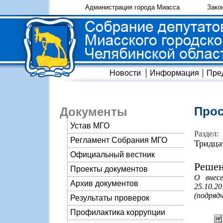
Администрация города Миасса
Зако
Новости
Информация
Пре
Прос
Документы
Устав МГО
Раздел:
Регламент Собрания МГО
Тридца
Официальный вестник
Решен
Проекты документов
О внес
Архив документов
25.10.2
(подрядч
Результаты проверок
Профилактика коррупции