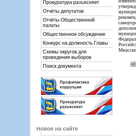
изменен
Прокуратура разъясняет
утверж
Отчёты депутатов
муници
рекоме
Отчёты Общественной
самоупр
палаты
дополн
муници
Общественное обсуждение
Федера
Конкурс на должность Главы
Россий
Миасског
Схемы округов для
проведения выборов
Поиск документа
Новое на сайте