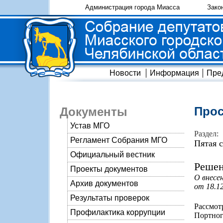
Администрация города Миасса
Зако
Новости
Информация
Пре
Прос
Документы
Устав МГО
Раздел:
Регламент Собрания МГО
Пятая 
Официальный вестник
Решен
Проекты документов
О внесе
Архив документов
от 18.1
Результаты проверок
Рассмот
Профилактика коррупции
Портног