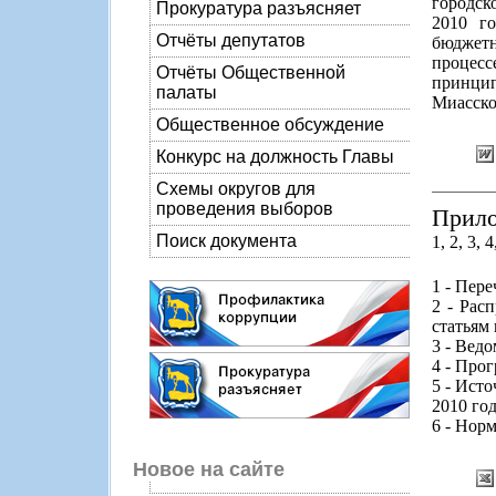
городск
Прокуратура разъясняет
2010 г
Отчёты депутатов
бюджетн
процесс
Отчёты Общественной
принци
палаты
Миасско
Общественное обсуждение
Конкурс на должность Главы
Схемы округов для
проведения выборов
Прило
Поиск документа
1, 2, 3, 4
1 - Пер
2 - Рас
статьям
3 - Вед
4 - Про
5 - Ист
2010 го
6 - Нор
Новое на сайте