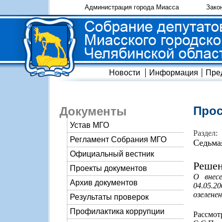
Администрация города Миасса
Зако
Новости
Информация
Пре
Прос
Документы
Устав МГО
Раздел:
Регламент Собрания МГО
Седьма
Официальный вестник
Решен
Проекты документов
О внес
Архив документов
04.05.2
озелене
Результаты проверок
Профилактика коррупции
Рассмо