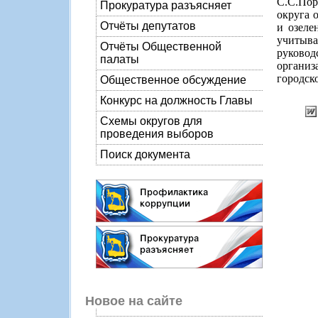
С.С.Пор
Прокуратура разъясняет
округа 
Отчёты депутатов
и озеле
учитыв
Отчёты Общественной
руково
палаты
органи
городск
Общественное обсуждение
Конкурс на должность Главы
Схемы округов для
проведения выборов
Поиск документа
Новое на сайте